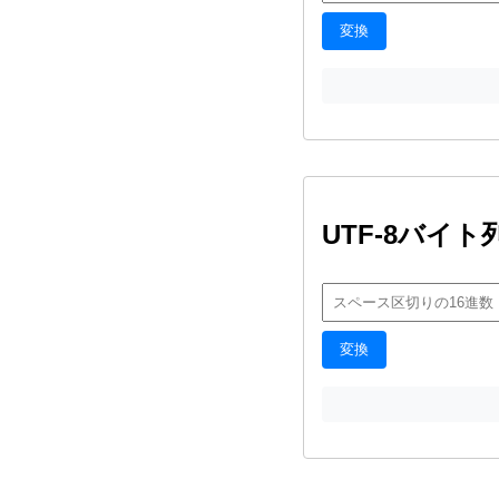
変換
UTF-8バイ
変換